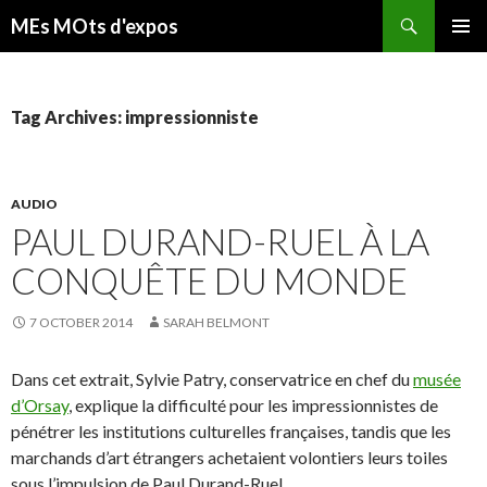
Search
MEs MOts d'expos
SKIP TO CONTENT
Tag Archives: impressionniste
AUDIO
PAUL DURAND-RUEL À LA
CONQUÊTE DU MONDE
7 OCTOBER 2014
SARAH BELMONT
Dans cet extrait, Sylvie Patry, conservatrice en chef du
musée
d’Orsay
, explique la difficulté pour les impressionnistes de
pénétrer les institutions culturelles françaises, tandis que les
marchands d’art étrangers achetaient volontiers leurs toiles
sous l’impulsion de Paul Durand-Ruel.